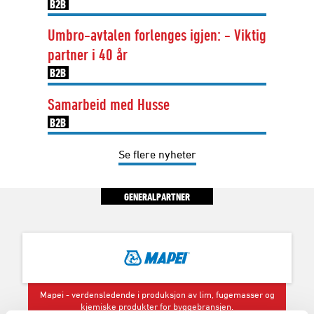
B2B
Umbro-avtalen forlenges igjen: - Viktig
partner i 40 år
B2B
Samarbeid med Husse
B2B
Se flere nyheter
GENERALPARTNER
Mapei - verdensledende i produksjon av lim, fugemasser og
kjemiske produkter for byggebransjen.