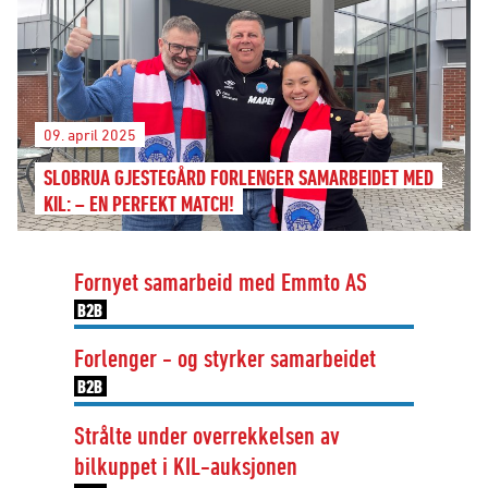
09. april 2025
SLOBRUA GJESTEGÅRD FORLENGER SAMARBEIDET MED
KIL: – EN PERFEKT MATCH!
Fornyet samarbeid med Emmto AS
B2B
Forlenger - og styrker samarbeidet
B2B
Strålte under overrekkelsen av
bilkuppet i KIL-auksjonen