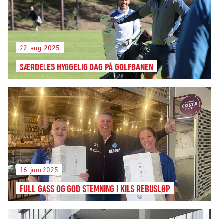
22. aug. 2025
SÆRDELES HYGGELIG DAG PÅ GOLFBANEN
16. juni 2025
FULL GASS OG GOD STEMNING I KILS REBUSLØP