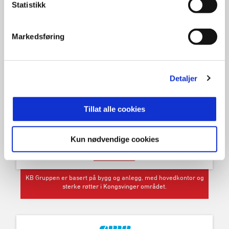
Statistikk
Norges ledende leverandør av ferdigbetong.
Markedsføring
Detaljer
Gunnar Holth Grusforretning AS er den ledende stein- og
grusbedriften i landet.
Tillat alle cookies
Kun nødvendige cookies
KB Gruppen er basert på bygg og anlegg, med hovedkontor og
sterke røtter i Kongsvinger området.