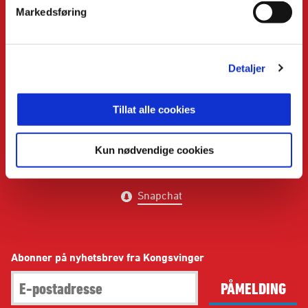
Markedsføring
Detaljer
E-post
:
kilpost@kil.no
Telefon
:
911 99 179
Tillat alle cookies
Kontakt oss
Kun nødvendige cookies
Facebook
Instagram
Twitter
Snapchat
Abonner på nyhetsbrev fra Kongsvinger
PÅMELDING