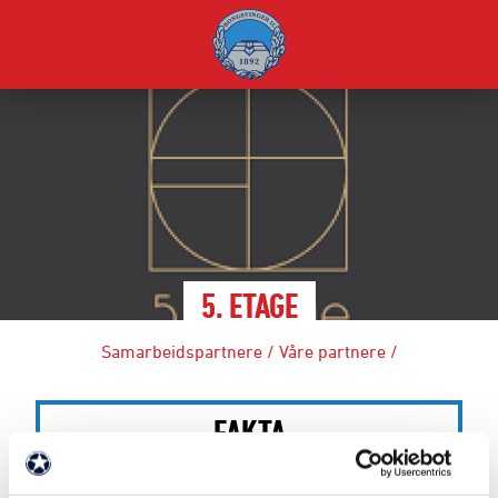
5. ETAGE
Samarbeidspartnere
/
Våre partnere
/
FAKTA
Partner siden: 2024