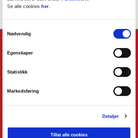
Se alle cookies
her
.
Samtykkevalg
Nødvendig
Egenskaper
Statistikk
E-post
:
kilpost@kil.no
Telefon
:
911 99 179
Kontakt oss
Markedsføring
Facebook
Instagram
Twitter
Detaljer
Snapchat
Tillat alle cookies