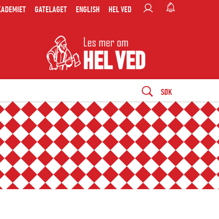
KADEMIET
GATELAGET
ENGLISH
HEL VED
SØK