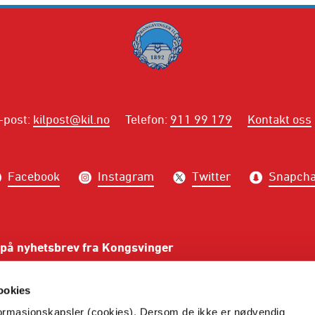
-post
:
kilpost@kil.no
Telefon
:
911 99 179
Kontakt oss
Facebook
Instagram
Twitter
Snapcha
på nyhetsbrev fra Kongsvinger
PÅME
ookies
nformasjonskapsler (cookies). Dersom de ikke er nødvendig