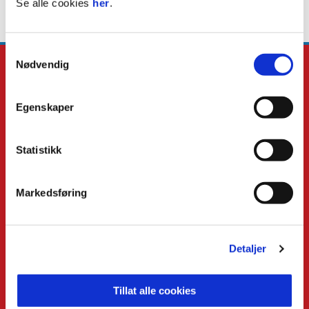
Se alle cookies
her
.
Samtykkevalg
Nødvendig
Egenskaper
E-post
:
kilpost@kil.no
Telefon
:
911 99 179
Statistikk
Kontakt oss
Markedsføring
Facebook
Instagram
Twitter
Snapchat
Detaljer
Tillat alle cookies