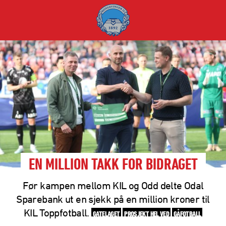
EN MILLION TAKK FOR BIDRAGET
Før kampen mellom KIL og Odd delte Odal
Sparebank ut en sjekk på en million kroner til
KIL Toppfotball.
GATELAGET
PROSJEKT HEL VED
GÅFOTBALL