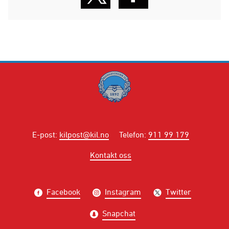
E-post
:
kilpost@kil.no
Telefon
:
911 99 179
Kontakt oss
Facebook
Instagram
Twitter
Snapchat