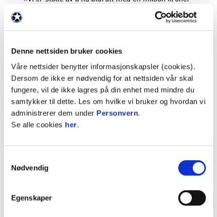
til inkluderingsarbeidet i KIL Toppfotball. Dette er
et arbeid som betyr mye for oss, og som handler
om å gi flere muligheten til å være en del av
fellesskapet – uavhengig av bakgrunn eller
Denne nettsiden bruker cookies
forutsetninger. Takk til alle dere som gjør en
Våre nettsider benytter informasjonskapsler (cookies).
forskjell – hver eneste dag. Sammen bygger vi
Dersom de ikke er nødvendig for at nettsiden vår skal
sterke lokalsamfunn» sier Odal Sparebank i en
fungere, vil de ikke lagres på din enhet med mindre du
uttalelse.
samtykker til dette. Les om hvilke vi bruker og hvordan vi
administrerer dem under
Personvern
.
Odal Sparebank er opptatt av inkludering, og
Se alle cookies
her
.
bidrar aktivt for å hindre utenforskap i
lokalsamfunnet. Som hovedpartner av KIL
Toppfotball støtter lokalbanken også opp om Hel
Samtykkevalg
Ved-modellen.
Nødvendig
HEL VED er KIL Toppfotballs helhetlige
samfunnsarbeid som samler og forsterker
Egenskaper
klubbens aktiviteter innenfor gatelag, gåfotball for