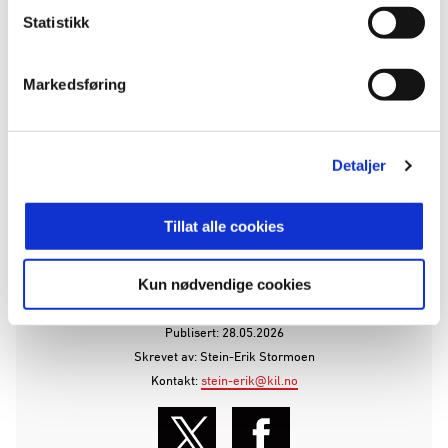
demente, arbeid med seniorer og
Statistikk
samarbeidsmodellen med andre fotballklubber i
regionen. Prosjektet har sin forankring i KILs
verdier som en klubb bygget på ”hel ved” –
Markedsføring
hardtarbeidende, ambisiøs og lojal – og
representerer vår forpliktelse til å bidra positivt til
samfunnsutviklingen gjennom idrett.
Detaljer
Les mer om
Hel Ved-modellen her
!
Tillat alle cookies
ANNONSE FRA OBOS-LIGAEN:
Kun nødvendige cookies
Publisert: 28.05.2026
Skrevet av: Stein-Erik Stormoen
Kontakt:
stein-erik@kil.no