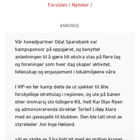
Forsiden
/
Nyheter
/
ANNONSE:
Vår hovedpartner Odal Sparebank var
kampsponsor på oppgjøret, og benyttet
anledningen til å gjøre litt ekstra stas på flere lag
og foreninger som hver dag skaper aktivitet,
fellesskap og engasjement i lokalmiljøene våre.
I VIP-en før kamp delte de ut sjekker til åtte
forskjellige idrettslag i regionen, og ute på banen
etter innmarsj sto tidligere KIL-helt Kai Olav Ryen
og administrerende direktør Torleif Lilløy klare
med en gavesjekk til klubben. Den ble tatt imot av
styreleder Jon Inge Høiland.
«Vi er stolte av å ha bidratt med én million kroner