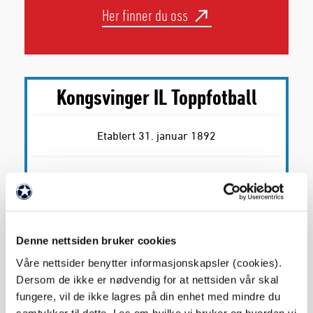
Her finner du oss
Kongsvinger IL Toppfotball
Etablert 31. januar 1892
Organisasjonsnummer: 974 341 034
Idrettsnummer: GR04020047260
Denne nettsiden bruker cookies
Hjemmedrakt: Rød trøye, hvit bukse, hvite
Våre nettsider benytter informasjonskapsler (cookies).
strømper
Dersom de ikke er nødvendig for at nettsiden vår skal
fungere, vil de ikke lagres på din enhet med mindre du
samtykker til dette. Les om hvilke vi bruker og hvordan vi