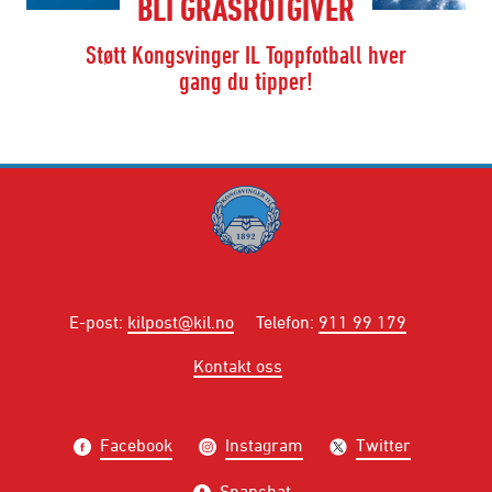
BLI GRASROTGIVER
Støtt Kongsvinger IL Toppfotball hver
gang du tipper!
E-post
:
kilpost@kil.no
Telefon
:
911 99 179
Kontakt oss
Facebook
Instagram
Twitter
Snapchat