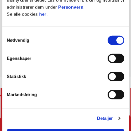
Sølv i Tippeligaen 1992
administrerer dem under
Personvern
.
Se alle cookies
her
.
Bronse i Eliteserien 1986 og 1987
Samtykkevalg
Cupfinale 2016
Nødvendig
Semifinale i 1983,1990,1992 og 1996
Egenskaper
Statistikk
Markedsføring
Detaljer