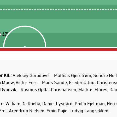
47'
er KIL:
Aleksey Gorodovoi – Mathias Gjerstrøm, Sondre Nor
Mbow, Victor Fors – Mads Sande, Frederik Juul Christens
Dybevik – Rasmus Opdal Christiansen, Markus Flores, Dani
re:
William Da Rocha, Daniel Lysgård, Philip Fjellman, Her
mil Arendrup Nielsen, Emin Pajic, Ludvig Langrekken.