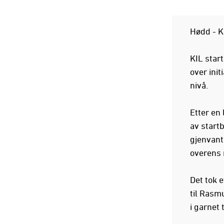
Hødd - K
KIL star
over init
nivå.
Etter en
av startb
gjenvant
overens
Det tok e
til Rasm
i garnet 