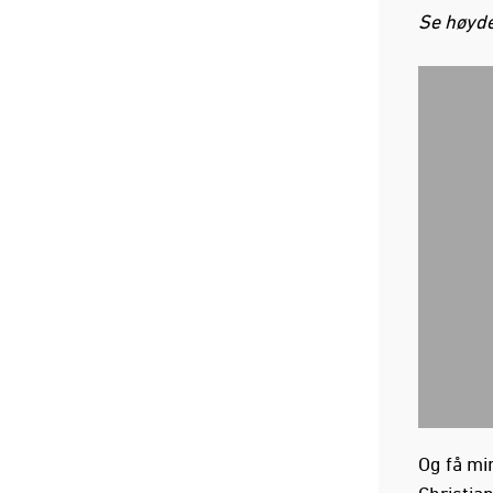
Se høyd
Og få mi
Christian