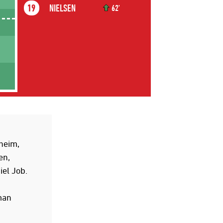
NIELSEN
19
62'
heim,
en,
el Job.
man