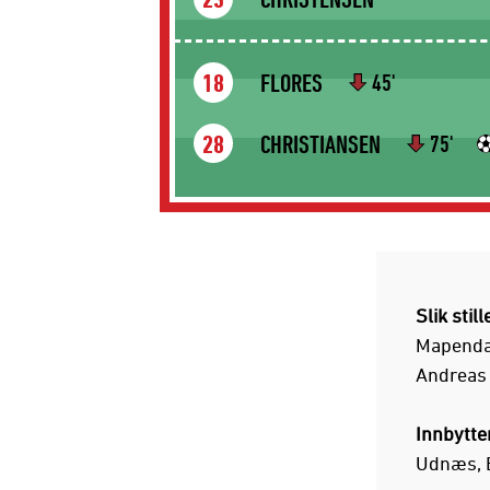
23
FLORES
18
45'
CHRISTIANSEN
28
75'
Slik still
Mapenda 
Andreas 
Innbytte
Udnæs, E