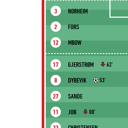
NORHEIM
3
FORS
2
MBOW
12
GJERSTRØM
17
62'
DYBEVIK
8
53'
SANDE
27
JOB
11
00'
CHRISTENSEN