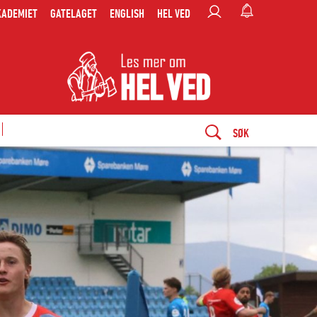
KADEMIET
GATELAGET
ENGLISH
HEL VED
SØK