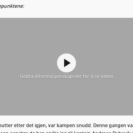
epunktene:
Godta informasjonskapsler for å se video
nutter etter det igjen, var kampen snudd. Denne gangen va
sen servitør, da han spilte inn til kaptein Andreas Dybevik