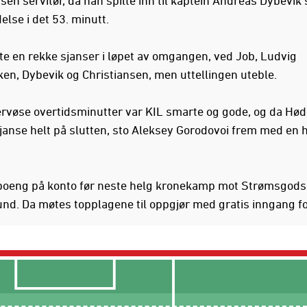
delse i det 53. minutt.
te en rekke sjanser i løpet av omgangen, ved Job, Ludvig
en, Dybevik og Christiansen, men uttellingen uteble.
ervøse overtidsminutter var KIL smarte og gode, og da Hød
sjanse helt på slutten, sto Aleksey Gorodovoi frem med en h
poeng på konto før neste helg kronekamp mot Strømsgods
nd. Da møtes topplagene til oppgjør med gratis inngang fo