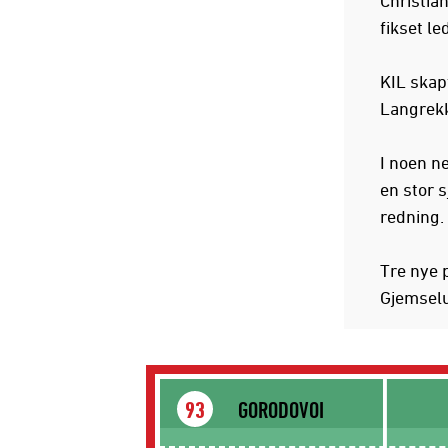
fikset le
KIL skap
Langrekk
I noen n
en stor 
redning.
Tre nye 
Gjemselu
GORODOVOI
93