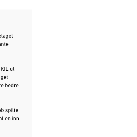
elaget
ante
 KIL ut
aget
te bedre
b spilte
allen inn