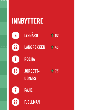
INNBYTTERE
LYSGÅRD
5
00'
LANGREKKEN
22
45'
ROCHA
1
JORSETT-
16
75'
UDNÆS
PAJIC
7
FJELLMAN
29