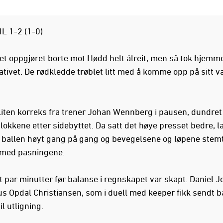
IL 1-2 (1-0)
tet oppgjøret borte mot Hødd helt ålreit, men så tok hjemm
iativet. De rødkledde trøblet litt med å komme opp på sitt v
 liten korreks fra trener Johan Wennberg i pausen, dundret
lokkene etter sidebyttet. Da satt det høye presset bedre, l
 ballen høyt gang på gang og bevegelsene og løpene stem
 med pasningene.
t par minutter før balanse i regnskapet var skapt. Daniel Jo
us Opdal Christiansen, som i duell med keeper fikk sendt b
til utligning.