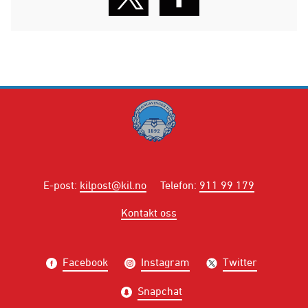
E-post
:
kilpost@kil.no
Telefon
:
911 99 179
Kontakt oss
Facebook
Instagram
Twitter
Snapchat