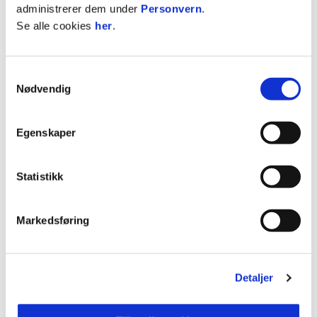
administrerer dem under
Personvern
.
Se alle cookies
her
.
Samtykkevalg
Nødvendig
Slik stiller KIL:
Aleksey Gorodovoi - Joel Nilsson,
Pim Saathof, Fredrik Holmé, Emil Arendrup
Egenskaper
Nielsen - Jesper Grundt, Harald Holter, Andreas
Dybevik - Lucas Ravn-Haren, Martin Tangen Vinjor,
Noa Williams.
Statistikk
Innbyttere:
Sebastian Ekerhaugen, Albert Leer
Markedsføring
Sandstad, Mapenda Mbow, Eric Taylor, Mathias
Gjerstrøm, Ludvig Langrekken, Rasmus Opdal
Christiansen, Joacim Holtan, Armand Øverby.
Detaljer
Avspark er 19:00.