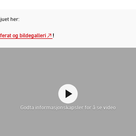
juet her:
ferat og bildegalleri
!
Godta informasjonskapsler for å se video