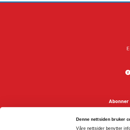
E
Abonner 
Denne nettsiden bruker c
Våre nettsider benytter i