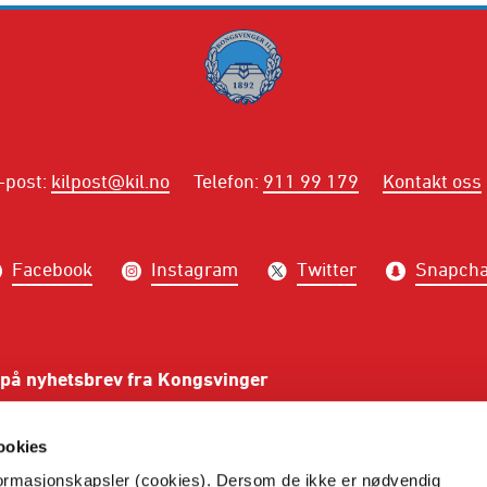
-post
:
kilpost@kil.no
Telefon
:
911 99 179
Kontakt oss
Facebook
Instagram
Twitter
Snapcha
på nyhetsbrev fra Kongsvinger
PÅME
ookies
nformasjonskapsler (cookies). Dersom de ikke er nødvendig