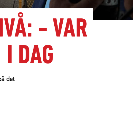
VÅ: - VAR
 I DAG
å det