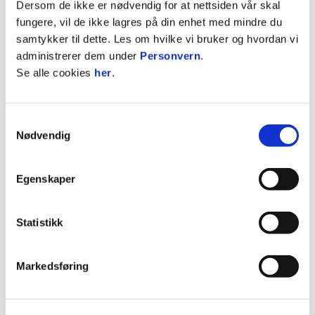
Kampen spilles lørdag, og har avspark kl. 16:00.
Dersom de ikke er nødvendig for at nettsiden vår skal
fungere, vil de ikke lagres på din enhet med mindre du
Det er også muligheter for å hoppe på underveis.
samtykker til dette. Les om hvilke vi bruker og hvordan vi
administrerer dem under
Personvern
.
Prisene er inkludert hotellovernatting med frokost.
Se alle cookies
her
.
Priser medlem/ikke medlem
Buss og enkeltrom på hotell: 2600/2700kr
Samtykkevalg
Nødvendig
Buss og dobbeltrom: 3200/3300
For å være garantert plasser på hotellet, er fristen
Egenskaper
for påmelding kort, nemlig innen onsdag 3.juni.
For påmelding eller spørsmål, ring/SMS
Statistikk
94051448!
Markedsføring
ANNONSE FRA OBOS-LIGAEN: