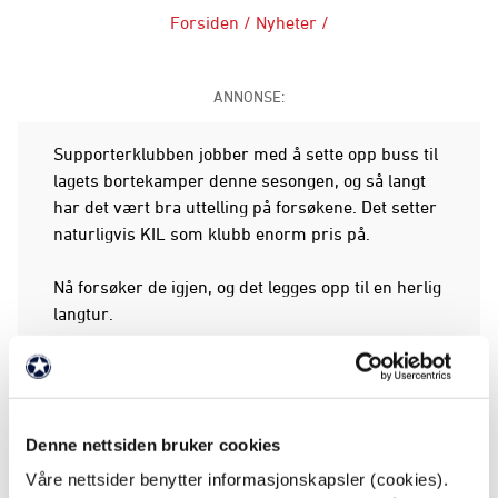
Forsiden
/
Nyheter
/
ANNONSE:
Supporterklubben jobber med å sette opp buss til
lagets bortekamper denne sesongen, og så langt
har det vært bra uttelling på forsøkene. Det setter
naturligvis KIL som klubb enorm pris på.
Nå forsøker de igjen, og det legges opp til en herlig
langtur.
KIL møter Haugesund på bortebane, og avreise fra
Gjemselund er satt til kl. 03:00. Det skal være
stille om bord i bussen frem til 07:00, så det kan
Denne nettsiden bruker cookies
være mulig å få seg noen timer på øyet.
Våre nettsider benytter informasjonskapsler (cookies).