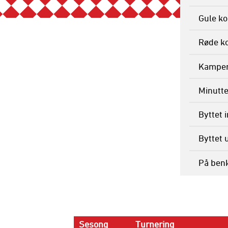
Gule ko
Røde ko
Kamper 
Minutte
Byttet 
Byttet 
På ben
Sesong
Turnering