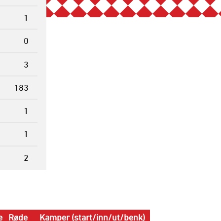
1
0
3
183
1
1
2
e
Røde
Kamper (start/inn/ut/benk)