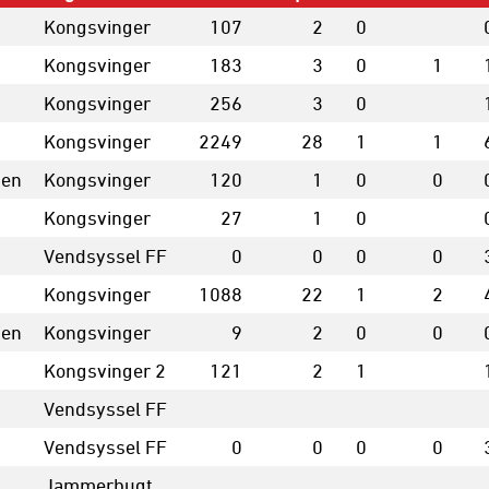
Kongsvinger
107
2
0
Kongsvinger
183
3
0
1
Kongsvinger
256
3
0
Kongsvinger
2249
28
1
1
ien
Kongsvinger
120
1
0
0
Kongsvinger
27
1
0
Vendsyssel FF
0
0
0
0
Kongsvinger
1088
22
1
2
ien
Kongsvinger
9
2
0
0
Kongsvinger 2
121
2
1
Vendsyssel FF
Vendsyssel FF
0
0
0
0
Jammerbugt