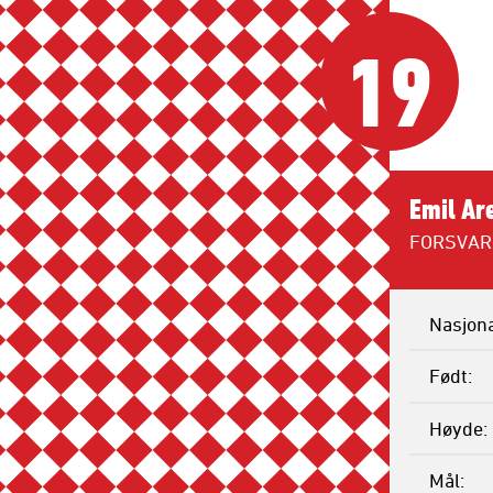
19
Emil Ar
FORSVAR
Nasjona
Født
Høyde
Mål