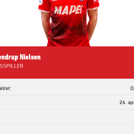
endrup Nielsen
SSPILLER
litet
D
26. ap