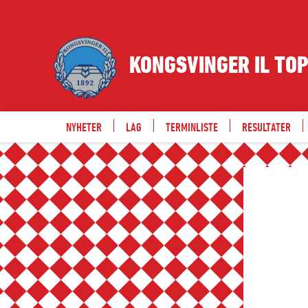
KONGSVINGER IL TO
NYHETER
LAG
TERMINLISTE
RESULTATER