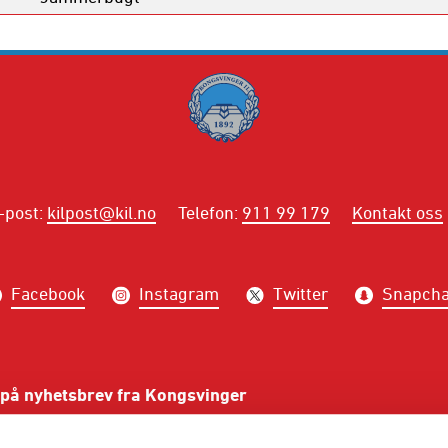
-post
:
kilpost@kil.no
Telefon
:
911 99 179
Kontakt oss
Facebook
Instagram
Twitter
Snapcha
på nyhetsbrev fra Kongsvinger
PÅME