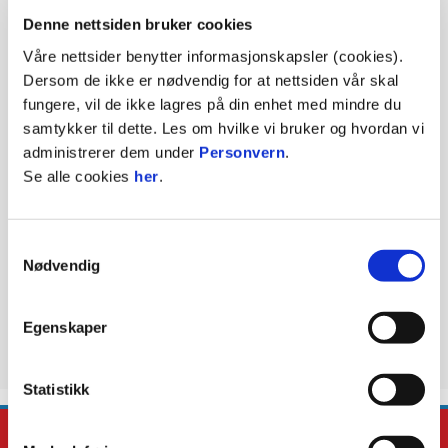
Denne nettsiden bruker cookies
Våre nettsider benytter informasjonskapsler (cookies).
Bortesupporter
Dersom de ikke er nødvendig for at nettsiden vår skal
fungere, vil de ikke lagres på din enhet med mindre du
samtykker til dette. Les om hvilke vi bruker og hvordan vi
administrerer dem under
Personvern
.
KONTAKT OSS
Se alle cookies
her
.
Telefon:
911 99 179
E-mail:
kilpost@kil.no
Samtykkevalg
Nødvendig
Kjøp billetter her
Egenskaper
Statistikk