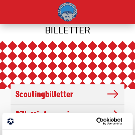
BILLETTER
Scoutingbilletter
Billettinformasjon
Media og frikort