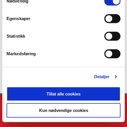
Nødvendig
Byttet ut
1
Egenskaper
På benken
0
Statistikk
STATISTIKK
Sesong
Lag
K
M
A
G
R
Markedsføring
2026
Kongsvinger
0
1
0
0
0
2026
Kongsvinger
1
0
1
0
0
Detaljer
2025
Hässleholm
26
15
0
4
0
Tillat alle cookies
Kun nødvendige cookies