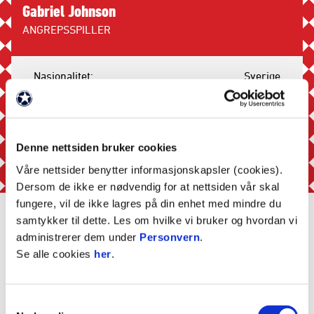
Gabriel Johnson
ANGREPSSPILLER
Nasjonalitet
Sverige
Født
24. juli 2002
Høyde
188 cm
Denne nettsiden bruker cookies
Mål
0
Våre nettsider benytter informasjonskapsler (cookies).
Dersom de ikke er nødvendig for at nettsiden vår skal
Gule kort
0
fungere, vil de ikke lagres på din enhet med mindre du
samtykker til dette. Les om hvilke vi bruker og hvordan vi
Røde kort
0
administrerer dem under
Personvern
.
Kamper spilt
1
Se alle cookies
her
.
Minutter
66
Samtykkevalg
Byttet inn
0