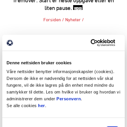
fremover. Start er neste oppgave etter en
liten pause.
VIDEO
Forsiden
/
Nyheter
/
ANNONSE:
Se intervjuet med KIL-treneren her:
Denne nettsiden bruker cookies
Våre nettsider benytter informasjonskapsler (cookies).
Dersom de ikke er nødvendig for at nettsiden vår skal
fungere, vil de ikke lagres på din enhet med mindre du
samtykker til dette. Les om hvilke vi bruker og hvordan vi
administrerer dem under
Personvern
.
Godta informasjonskapsler for å se video
Se alle cookies
her
.
Samtykkevalg