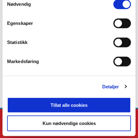
Nødvendig
ANNONSE FRA OBOS-LIGAEN:
Egenskaper
Publisert: 30.08.2025
Statistikk
Skrevet av: Stein-Erik Stormoen
Kontakt:
stein-erik@kil.no
Markedsføring
Detaljer
Tillat alle cookies
Kun nødvendige cookies