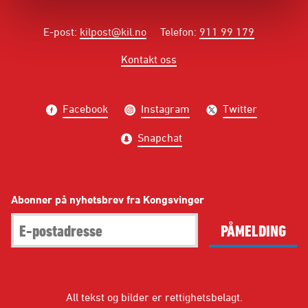
E-post
:
kilpost@kil.no
Telefon
:
911 99 179
Kontakt oss
Facebook
Instagram
Twitter
Snapchat
Abonner på nyhetsbrev fra Kongsvinger
PÅMELDING
All tekst og bilder er rettighetsbelagt.