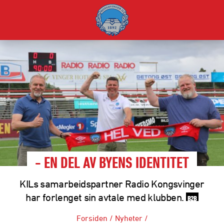
- EN DEL AV BYENS IDENTITET
KILs samarbeidspartner Radio Kongsvinger
har forlenget sin avtale med klubben.
B2B
Forsiden
/
Nyheter
/