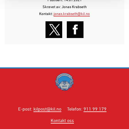
Skrevet av: Jonas Krabseth
Kontakt:
jonas.krabseth@kil.no
E-post
:
kilpost@kil.no
Telefon
:
911 99 179
Kontakt oss