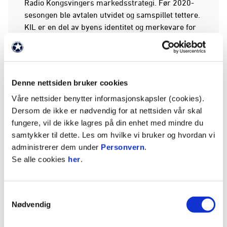
Radio Kongsvingers markedsstrategi. Før 2020-
sesongen ble avtalen utvidet og samspillet tettere.
KIL er en del av byens identitet og merkevare for
hele regionen, Radio Kongsvinger er en viktig
mediekanal for regionen innbyggere og
annonsører.
Denne nettsiden bruker cookies
Wien forteller også om at i en avtale med KIL så er
Våre nettsider benytter informasjonskapsler (cookies).
det viktig at alle parter sitter igjen med merverdi.
Dersom de ikke er nødvendig for at nettsiden vår skal
fungere, vil de ikke lagres på din enhet med mindre du
- For oss er det viktig at samarbeid gir merverdi
samtykker til dette. Les om hvilke vi bruker og hvordan vi
for alle parter. I en utfordrende tid med nedrykk
administrerer dem under
Personvern
.
og store restriksjoner i antall tillatte tilskuere, er
Se alle cookies
her
.
det mer naturlig enn noen gang at vi overfører
kampene direkte.
Samtykkevalg
- Gledelig
Nødvendig
Markedsansvarlig Rune Lundgren i KIL er glad for
at en aktør som Radio Kongsvinger / Radioene i