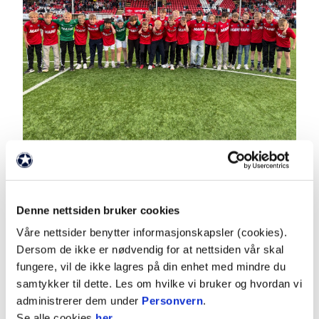
Kongsvinger Nasjonal G12
Denne nettsiden bruker cookies
G13
Våre nettsider benytter informasjonskapsler (cookies).
Hovedtrener: Daniel Lysgård
Dersom de ikke er nødvendig for at nettsiden vår skal
fungere, vil de ikke lagres på din enhet med mindre du
Trenere: Kjetil Løvberg, Truls Jørstad
samtykker til dette. Les om hvilke vi bruker og hvordan vi
Keepertrener G12/G13: Alexander van Wijk
administrerer dem under
Personvern
.
Se alle cookies
her
.