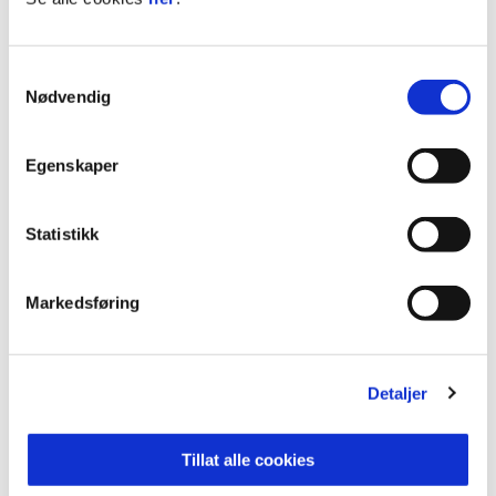
31 spillere i tropp.
Trener en gang pr. uke sammen. Deltar i to
Samtykkevalg
nasjonale turneringer pr. år.
Nødvendig
Egenskaper
Statistikk
Markedsføring
Detaljer
Tillat alle cookies