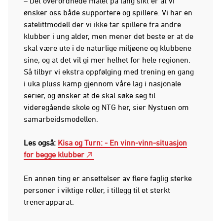
– Det overordnede målet på lang sikt er at vi
ønsker oss både supportere og spillere. Vi har en
satelittmodell der vi ikke tar spillere fra andre
klubber i ung alder, men mener det beste er at de
skal være ute i de naturlige miljøene og klubbene
sine, og at det vil gi mer helhet for hele regionen.
Så tilbyr vi ekstra oppfølging med trening en gang
i uka pluss kamp gjennom våre lag i nasjonale
serier, og ønsker at de skal søke seg til
videregående skole og NTG her, sier Nystuen om
samarbeidsmodellen.
Les også:
Kisa og Turn: - En vinn-vinn-situasjon
for begge klubber
En annen ting er ansettelser av flere faglig sterke
personer i viktige roller, i tillegg til et sterkt
trenerapparat.