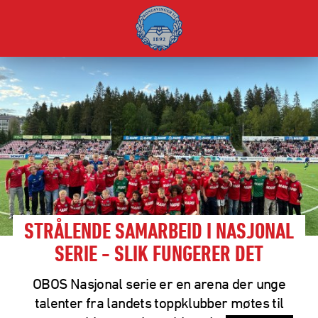
STRÅLENDE SAMARBEID I NASJONAL
SERIE - SLIK FUNGERER DET
OBOS Nasjonal serie er en arena der unge
talenter fra landets toppklubber møtes til