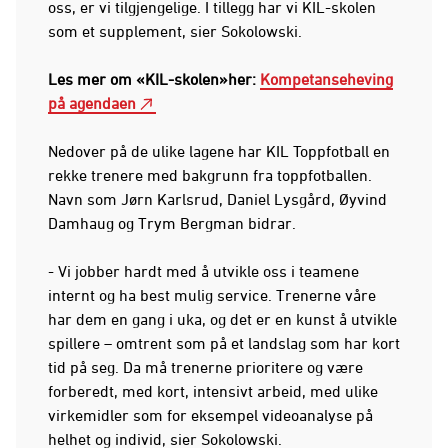
oss, er vi tilgjengelige. I tillegg har vi KIL-skolen
som et supplement, sier Sokolowski.
Les mer om «KIL-skolen»her:
Kompetanseheving
på agendaen
Nedover på de ulike lagene har KIL Toppfotball en
rekke trenere med bakgrunn fra toppfotballen.
Navn som Jørn Karlsrud, Daniel Lysgård, Øyvind
Damhaug og Trym Bergman bidrar.
- Vi jobber hardt med å utvikle oss i teamene
internt og ha best mulig service. Trenerne våre
har dem en gang i uka, og det er en kunst å utvikle
spillere – omtrent som på et landslag som har kort
tid på seg. Da må trenerne prioritere og være
forberedt, med kort, intensivt arbeid, med ulike
virkemidler som for eksempel videoanalyse på
helhet og individ, sier Sokolowski.