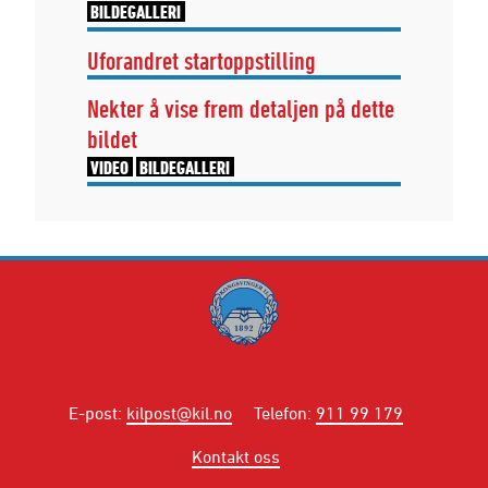
BILDEGALLERI
Uforandret startoppstilling
Nekter å vise frem detaljen på dette
bildet
VIDEO
BILDEGALLERI
E-post
:
kilpost@kil.no
Telefon
:
911 99 179
Kontakt oss