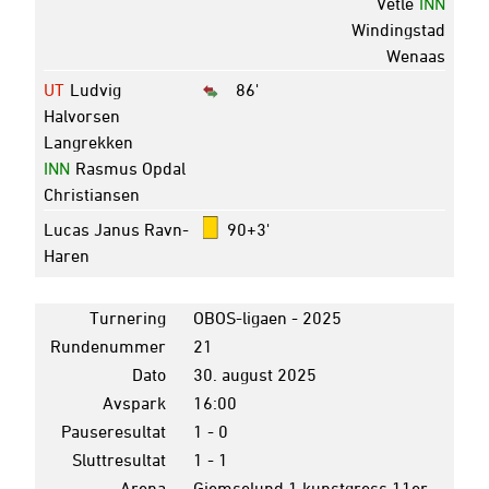
Vetle
INN
Windingstad
Wenaas
UT
Ludvig
86'
Halvorsen
Langrekken
INN
Rasmus Opdal
Christiansen
Lucas Janus Ravn-
90+3'
Haren
Turnering
OBOS-ligaen - 2025
Rundenummer
21
Dato
30. august 2025
Avspark
16:00
Pauseresultat
1 - 0
Sluttresultat
1 - 1
Arena
Gjemselund 1 kunstgress 11er