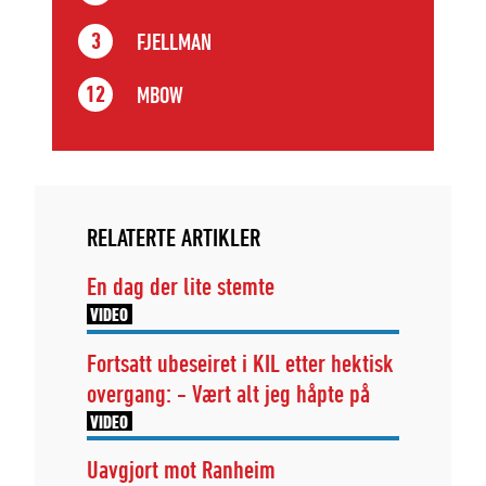
FJELLMAN
3
MBOW
12
RELATERTE ARTIKLER
En dag der lite stemte
VIDEO
Fortsatt ubeseiret i KIL etter hektisk
overgang: - Vært alt jeg håpte på
VIDEO
Uavgjort mot Ranheim