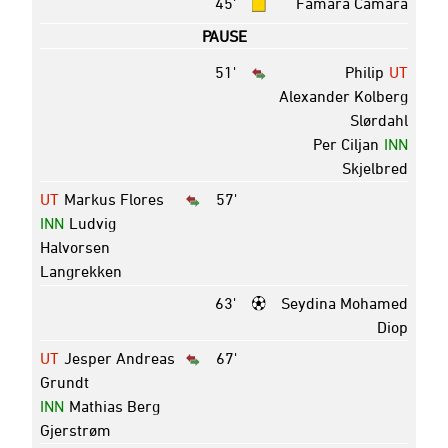
45'
Famara Camara
PAUSE
51'
Philip
UT
Alexander Kolberg
Slørdahl
Per Ciljan
INN
Skjelbred
UT
Markus Flores
57'
INN
Ludvig
Halvorsen
Langrekken
63'
Seydina Mohamed
Diop
UT
Jesper Andreas
67'
Grundt
INN
Mathias Berg
Gjerstrøm