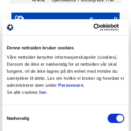
K
P
2
HAUGESUND
16
34
3
KONGSVINGER
16
33
Denne nettsiden bruker cookies
4
STRØMSGODSET
16
32
Våre nettsider benytter informasjonskapsler (cookies).
5
ODD
16
28
Dersom de ikke er nødvendig for at nettsiden vår skal
Se hele tabellen
fungere, vil de ikke lagres på din enhet med mindre du
samtykker til dette. Les om hvilke vi bruker og hvordan vi
administrerer dem under
Personvern
.
Se alle cookies
her
.
GORODOVOI
93
Samtykkevalg
Nødvendig
HOLMÉ
5