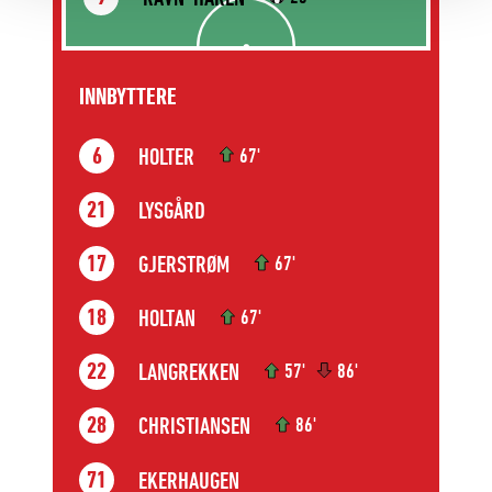
INNBYTTERE
HOLTER
6
67'
LYSGÅRD
21
GJERSTRØM
17
67'
HOLTAN
18
67'
LANGREKKEN
22
57'
86'
CHRISTIANSEN
28
86'
EKERHAUGEN
71