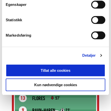
NORHEIM
29
Egenskaper
NILSSON
2
Statistikk
NIELSEN
19
Markedsføring
CHRISTENSEN
14
67'
Detaljer
DYBEVIK
27
VINJOR
23
67'
Tillat alle cookies
GRUNDT
8
67'
Kun nødvendige cookies
FLORES
13
57'
RAVN-HAREN
9
23'